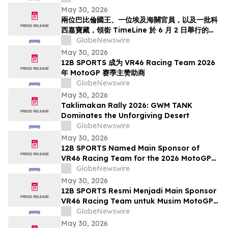
May 30, 2026
兩位巴比倫國王、一位埃及海關官員，以及一批科
西嘉寶藏，領銜 TimeLine 於 6 月 2 日舉行的古
董與古代藝術拍賣會
GlobeNewswire
May 30, 2026
12B SPORTS 成为 VR46 Racing Team 2026
年 MotoGP 赛季主赞助商
GlobeNewswire
May 30, 2026
Taklimakan Rally 2026: GWM TANK
Dominates the Unforgiving Desert
GlobeNewswire
May 30, 2026
12B SPORTS Named Main Sponsor of
VR46 Racing Team for the 2026 MotoGP
Season
GlobeNewswire
May 30, 2026
12B SPORTS Resmi Menjadi Main Sponsor
VR46 Racing Team untuk Musim MotoGP
2026
GlobeNewswire
May 30, 2026