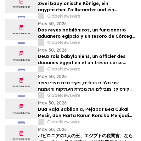
Zwei babylonische Könige, ein
ägyptischer Zollbeamter und ein
korsischer Schatz zählen zu den
GlobeNewswire
Highlights der TimeLine-Auktion für
May 30, 2026
Antiquitäten und antike Kunst am 2. Juni
Dos reyes babilónicos, un funcionario
aduanero egipcio y un tesoro de Córcega
lideran la subasta de Antigüedades y
GlobeNewswire
Arte Antiguo de TimeLine del 2 de junio
May 30, 2026
Deux rois babyloniens, un officier des
douanes égyptien et un trésor corse
figurent parmi les pièces maîtresses de la
GlobeNewswire
vente aux enchères d’antiquités et d’art
May 30, 2026
ancien de TimeLine, organisée le 2 juin
שני מלכים בבליים, פקיד מכס מצרי ואוצר
קורסיקני מובילים את מכירת העתיקות והאמנות
GlobeNewswire
העתיקה של TimeLine ב-2 ביוני
May 30, 2026
Dua Raja Babilonia, Pejabat Bea Cukai
Mesir, dan Harta Karun Korsika Menjadi
Sorotan dalam Lelang Barang Antik &
GlobeNewswire
Seni Kuno TimeLine pada 2 Juni
May 30, 2026
バビロニアの2人の王、エジプトの税関官、なら