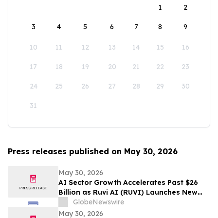
1
2
3
4
5
6
7
8
9
10
11
12
13
14
15
16
17
18
19
20
21
22
23
24
25
26
27
28
29
30
31
Press releases published on May 30, 2026
May 30, 2026
AI Sector Growth Accelerates Past $26
Billion as Ruvi AI (RUVI) Launches New
Features, Proprietary Models, and
GlobeNewswire
Ecosystem Upgrades
May 30, 2026