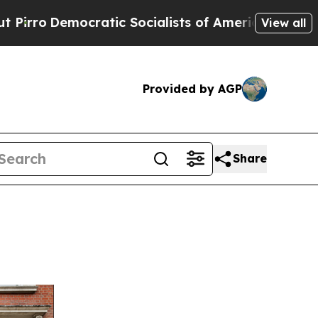
c Socialists of America Propose Radical Overha
View all
Provided by AGP
Share