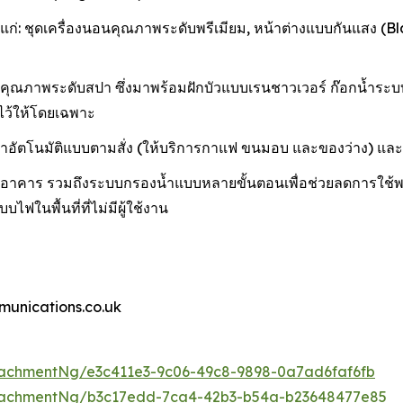
ชุดเครื่องนอนคุณภาพระดับพรีเมียม, หน้าต่างแบบกันแสง (Blackout
ณภาพระดับสปา ซึ่งมาพร้อมฝักบัวแบบเรนชาวเวอร์ ก๊อกน้ำระบบส
ยมไว้ให้โดยเฉพาะ
นค้าอัตโนมัติแบบตามสั่ง (ให้บริการกาแฟ ขนมอบ และของว่าง) และบ
ในอาคาร รวมถึงระบบกรองน้ำแบบหลายขั้นตอนเพื่อช่วยลดการใช้พล
ฟในพื้นที่ที่ไม่มีผู้ใช้งาน
munications.co.uk
achmentNg/e3c411e3-9c06-49c8-9898-0a7ad6faf6fb
tachmentNg/b3c17edd-7ca4-42b3-b54a-b23648477e85