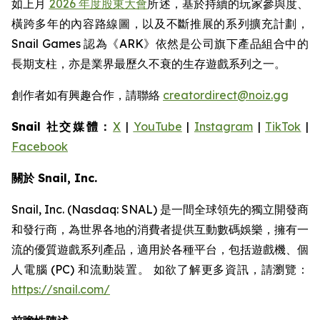
如上月
2026 年度股東大會
所述，基於持續的玩家參與度、
橫跨多年的內容路線圖，以及不斷推展的系列擴充計劃，
Snail Games 認為《ARK》依然是公司旗下產品組合中的
長期支柱，亦是業界最歷久不衰的生存遊戲系列之一。
創作者如有興趣合作，請聯絡
creatordirect@noiz.gg
Snail 社交媒體：
X
|
YouTube
|
Instagram
|
TikTok
|
Facebook
關於 Snail, Inc.
Snail, Inc. (Nasdaq: SNAL) 是一間全球領先的獨立開發商
和發行商，為世界各地的消費者提供互動數碼娛樂，擁有一
流的優質遊戲系列產品，適用於各種平台，包括遊戲機、個
人電腦 (PC) 和流動裝置。 如欲了解更多資訊，請瀏覽：
https://snail.com/