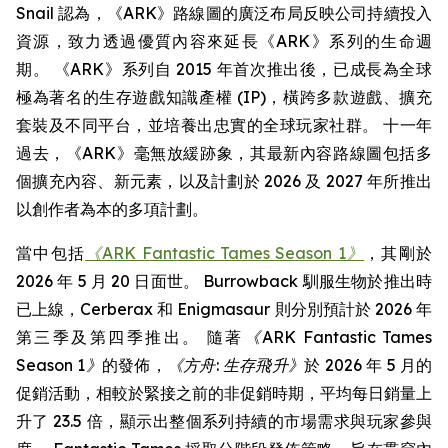
Snail 認為，《ARK》路線圖的廣泛布局反映公司持續投入
資源，致力透過優質內容來延長《ARK》系列的生命週
期。 《ARK》系列自 2015 年首次推出後，已成長為全球
極為著名的生存遊戲知識產權 (IP)，橫跨多款遊戲、擴充
套裝及不同平台，並培養出忠實的全球玩家社群。 十一年
過去，《ARK》毫無放緩跡象，其最新內容路線圖包括多
個擴充內容、新元素，以及計劃於 2026 及 2027 年所推出
以創作者為本的多項計劃。
當中包括
《ARK Fantastic Tames Season 1》
，其剛於
2026 年 5 月 20 日面世。 Burrowback 馴服生物於推出時
已上線，Cerberax 和 Enigmasaur 則分別預計於 2026 年
第三季及第四季推出。 隨著
《ARK Fantastic Tames
Season 1》
的發佈，
《方舟: 生存飛升》
於 2026 年 5 月的
促銷活動，相較於緊接之前的非促銷時期，平均每日銷量上
升了 23.5 倍，顯示出整個系列持續的市場需求與玩家參與