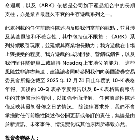
命週期，以及《ARK》依然是公司旗下產品組合中的長期
支柱，亦是業界最歷久不衰的生存遊戲系列之一。
此處列載的任何前瞻性陳述均反映我們當前的觀點，並且涉
及某些風險和不確定性，其中包括但不限於：《ARK》系
列持續吸引玩家，並延續其商業增長動力；我方遊戲在市場
上獲接受的程度、我方遊戲的成功開發、營銷或銷售，以及
我們留住關鍵員工或維持 Nasdaq 上市地位的能力。 這些
風險並非詳盡無遺，建議讀者同時參閱我們向美國證券交易
委員會所提交截至 2025 年 12 月 31 日止年度的 10-K 表格
年報、其後的 10-Q 表格季度報告以及 8-K 表格當前報告
中的其他警示性聲明，以加強全面理解。 任何前瞻性陳述
僅反映其最初發佈之日的情況。 除法律要求外，我們不會
承擔對任何前瞻性陳述作公開更新或修訂的責任，無論是由
於新資訊、未來事件、情況變化或其他原因所導致亦然。
投資者聯絡人：