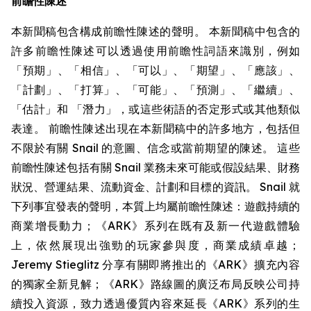
前瞻性陳述
本新聞稿包含構成前瞻性陳述的聲明。 本新聞稿中包含的
許多前瞻性陳述可以透過使用前瞻性詞語來識別，例如
「預期」、「相信」、「可以」、「期望」、「應該」、
「計劃」、「打算」、「可能」、「預測」、「繼續」、
「估計」和 「潛力」，或這些術語的否定形式或其他類似
表達。 前瞻性陳述出現在本新聞稿中的許多地方，包括但
不限於有關 Snail 的意圖、信念或當前期望的陳述。 這些
前瞻性陳述包括有關 Snail 業務未來可能或假設結果、財務
狀況、營運結果、流動資金、計劃和目標的資訊。 Snail 就
下列事宜發表的聲明，本質上均屬前瞻性陳述：遊戲持續的
商業增長動力；《ARK》系列在既有及新一代遊戲體驗
上，依然展現出強勁的玩家參與度，商業成績卓越；
Jeremy Stieglitz 分享有關即將推出的《ARK》擴充內容
的獨家全新見解；《ARK》路線圖的廣泛布局反映公司持
續投入資源，致力透過優質內容來延長《ARK》系列的生