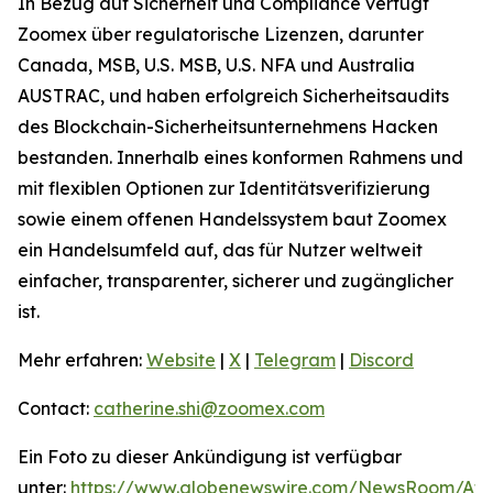
In Bezug auf Sicherheit und Compliance verfügt
Zoomex über regulatorische Lizenzen, darunter
Canada, MSB, U.S. MSB, U.S. NFA und Australia
AUSTRAC, und haben erfolgreich Sicherheitsaudits
des Blockchain-Sicherheitsunternehmens Hacken
bestanden. Innerhalb eines konformen Rahmens und
mit flexiblen Optionen zur Identitätsverifizierung
sowie einem offenen Handelssystem baut Zoomex
ein Handelsumfeld auf, das für Nutzer weltweit
einfacher, transparenter, sicherer und zugänglicher
ist.
Mehr erfahren:
Website
|
X
|
Telegram
|
Discord
Contact:
catherine.shi@zoomex.com
Ein Foto zu dieser Ankündigung ist verfügbar
unter:
https://www.globenewswire.com/NewsRoom/At