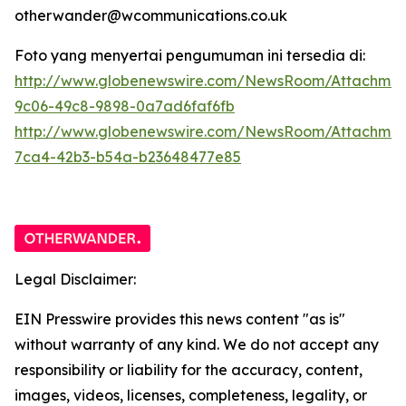
otherwander@wcommunications.co.uk
Foto yang menyertai pengumuman ini tersedia di:
http://www.globenewswire.com/NewsRoom/Attachmen
9c06-49c8-9898-0a7ad6faf6fb
http://www.globenewswire.com/NewsRoom/Attachme
7ca4-42b3-b54a-b23648477e85
Legal Disclaimer:
EIN Presswire provides this news content "as is"
without warranty of any kind. We do not accept any
responsibility or liability for the accuracy, content,
images, videos, licenses, completeness, legality, or