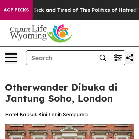
le Are Sick and Tired of This Politics of Hatred”
The S
AGP PICKS
Otherwander Dibuka di
Jantung Soho, London
Hotel Kapsul. Kini Lebih Sempurna