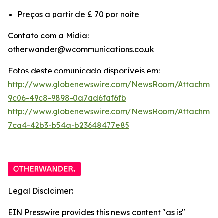
Preços a partir de £ 70 por noite
Contato com a Mídia:
otherwander@wcommunications.co.uk
Fotos deste comunicado disponíveis em:
http://www.globenewswire.com/NewsRoom/Attachmen
9c06-49c8-9898-0a7ad6faf6fb
http://www.globenewswire.com/NewsRoom/Attachme
7ca4-42b3-b54a-b23648477e85
Legal Disclaimer:
EIN Presswire provides this news content "as is"