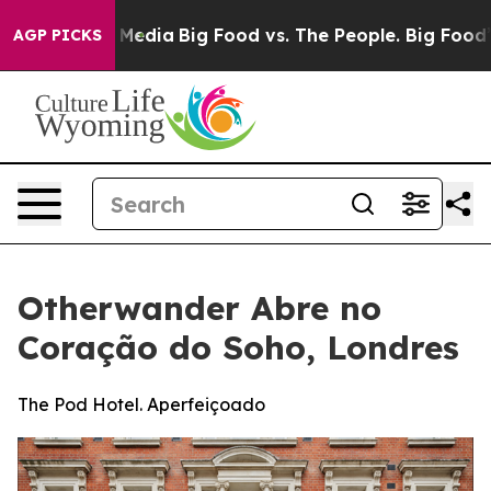
ocial Media
Big Food vs. The People. Big Food’s 239 La
AGP PICKS
Otherwander Abre no
Coração do Soho, Londres
The Pod Hotel. Aperfeiçoado